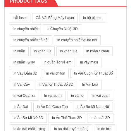
PRODUCT TAGS
cắt laser
Cắt Vải Bằng Máy Laser
in bộ pijama
in chuyển nhiệt
In Chuyển Nhiệt 3D
in chuyển nhiệt hà nội
in chuyển nhiệt tại hà nội
in khăn
in khăn 3D
in khăn lụa
in khăn turban
in khăn Twilly
In quần áo trẻ em
in váy maxi
In Váy Đầm 3D
in vải chifon
In Vải Cuộn Kỹ Thuật Số
In Vải Cây
In Vải Kỹ Thuật Số 3D
In Vải Lụa
in vải Oganza
In vải sơ mi
in vải tơ
in vải voan
In Áo Dài
In Áo Dài Cách Tân
In Áo Sơ Mi Nam Nữ
In Áo Sơ Mi Nữ 3D
In Áo Thể Thao 3D
in áo dài 3D
in áo dài chất lượng
in áo dài truyền thống
in áo lớp