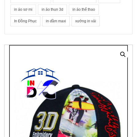
in áo sơ mi
in áo thun 3d
in áo thể thao
In Đồng Phục
in đầm maxi
xưởng in vải