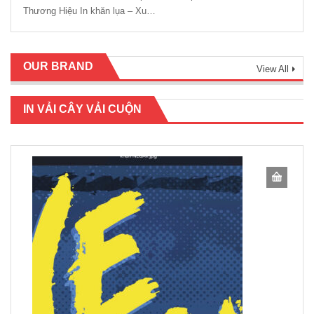
Thương Hiệu In khăn lụa – Xu…
OUR BRAND
View All
IN VẢI CÂY VẢI CUỘN