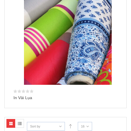
In Vải Lụa
Sort by
16