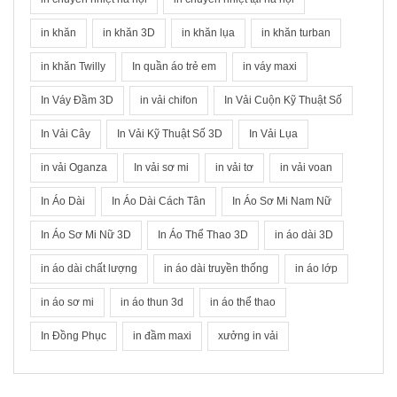
in khăn
in khăn 3D
in khăn lụa
in khăn turban
in khăn Twilly
In quần áo trẻ em
in váy maxi
In Váy Đầm 3D
in vải chifon
In Vải Cuộn Kỹ Thuật Số
In Vải Cây
In Vải Kỹ Thuật Số 3D
In Vải Lụa
in vải Oganza
In vải sơ mi
in vải tơ
in vải voan
In Áo Dài
In Áo Dài Cách Tân
In Áo Sơ Mi Nam Nữ
In Áo Sơ Mi Nữ 3D
In Áo Thể Thao 3D
in áo dài 3D
in áo dài chất lượng
in áo dài truyền thống
in áo lớp
in áo sơ mi
in áo thun 3d
in áo thể thao
In Đồng Phục
in đầm maxi
xưởng in vải