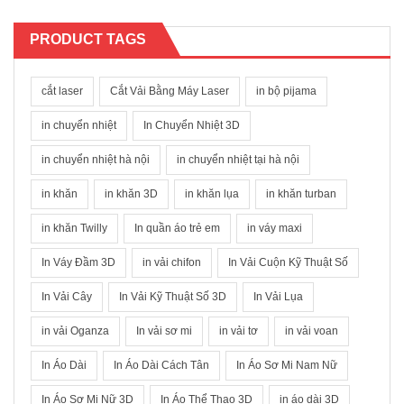
PRODUCT TAGS
cắt laser
Cắt Vải Bằng Máy Laser
in bộ pijama
in chuyển nhiệt
In Chuyển Nhiệt 3D
in chuyển nhiệt hà nội
in chuyển nhiệt tại hà nội
in khăn
in khăn 3D
in khăn lụa
in khăn turban
in khăn Twilly
In quần áo trẻ em
in váy maxi
In Váy Đầm 3D
in vải chifon
In Vải Cuộn Kỹ Thuật Số
In Vải Cây
In Vải Kỹ Thuật Số 3D
In Vải Lụa
in vải Oganza
In vải sơ mi
in vải tơ
in vải voan
In Áo Dài
In Áo Dài Cách Tân
In Áo Sơ Mi Nam Nữ
In Áo Sơ Mi Nữ 3D
In Áo Thể Thao 3D
in áo dài 3D