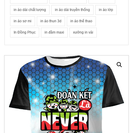
in áo dài chất lượng
in áo dài truyền thống
in áo lớp
in áo sơ mi
in áo thun 3d
in áo thể thao
In Đồng Phục
in đầm maxi
xưởng in vải