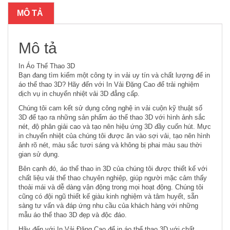
MÔ TẢ
Mô tả
In Áo Thể Thao 3D
Bạn đang tìm kiếm một công ty in vải uy tín và chất lượng để in
áo thể thao 3D? Hãy đến với In Vải Đặng Cao để trải nghiệm
dịch vụ in chuyển nhiệt vải 3D đẳng cấp.
Chúng tôi cam kết sử dụng công nghệ in vải cuộn kỹ thuật số
3D để tạo ra những sản phẩm áo thể thao 3D với hình ảnh sắc
nét, độ phân giải cao và tạo nên hiệu ứng 3D đầy cuốn hút. Mực
in chuyển nhiệt của chúng tôi được ăn vào sợi vải, tạo nên hình
ảnh rõ nét, màu sắc tươi sáng và không bị phai màu sau thời
gian sử dụng.
Bên cạnh đó, áo thể thao in 3D của chúng tôi được thiết kế với
chất liệu vải thể thao chuyên nghiệp, giúp người mặc cảm thấy
thoải mái và dễ dàng vận động trong mọi hoạt động. Chúng tôi
cũng có đội ngũ thiết kế giàu kinh nghiệm và tâm huyết, sẵn
sàng tư vấn và đáp ứng nhu cầu của khách hàng với những
mẫu áo thể thao 3D đẹp và độc đáo.
Hãy đến với In Vải Đặng Cao để in áo thể thao 3D với chất