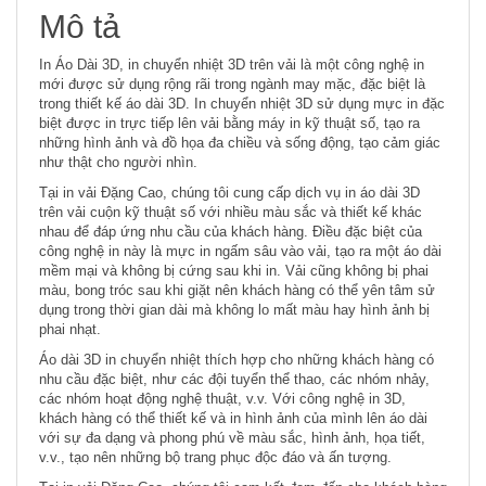
Mô tả
In Áo Dài 3D, in chuyển nhiệt 3D trên vải là một công nghệ in
mới được sử dụng rộng rãi trong ngành may mặc, đặc biệt là
trong thiết kế áo dài 3D. In chuyển nhiệt 3D sử dụng mực in đặc
biệt được in trực tiếp lên vải bằng máy in kỹ thuật số, tạo ra
những hình ảnh và đồ họa đa chiều và sống động, tạo cảm giác
như thật cho người nhìn.
Tại in vải Đặng Cao, chúng tôi cung cấp dịch vụ in áo dài 3D
trên vải cuộn kỹ thuật số với nhiều màu sắc và thiết kế khác
nhau để đáp ứng nhu cầu của khách hàng. Điều đặc biệt của
công nghệ in này là mực in ngấm sâu vào vải, tạo ra một áo dài
mềm mại và không bị cứng sau khi in. Vải cũng không bị phai
màu, bong tróc sau khi giặt nên khách hàng có thể yên tâm sử
dụng trong thời gian dài mà không lo mất màu hay hình ảnh bị
phai nhạt.
Áo dài 3D in chuyển nhiệt thích hợp cho những khách hàng có
nhu cầu đặc biệt, như các đội tuyển thể thao, các nhóm nhảy,
các nhóm hoạt động nghệ thuật, v.v. Với công nghệ in 3D,
khách hàng có thể thiết kế và in hình ảnh của mình lên áo dài
với sự đa dạng và phong phú về màu sắc, hình ảnh, họa tiết,
v.v., tạo nên những bộ trang phục độc đáo và ấn tượng.