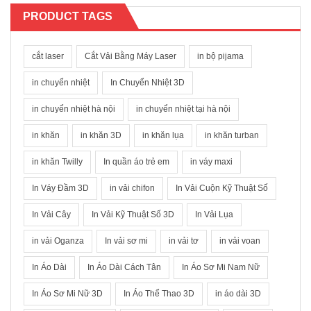
PRODUCT TAGS
cắt laser
Cắt Vải Bằng Máy Laser
in bộ pijama
in chuyển nhiệt
In Chuyển Nhiệt 3D
in chuyển nhiệt hà nội
in chuyển nhiệt tại hà nội
in khăn
in khăn 3D
in khăn lụa
in khăn turban
in khăn Twilly
In quần áo trẻ em
in váy maxi
In Váy Đầm 3D
in vải chifon
In Vải Cuộn Kỹ Thuật Số
In Vải Cây
In Vải Kỹ Thuật Số 3D
In Vải Lụa
in vải Oganza
In vải sơ mi
in vải tơ
in vải voan
In Áo Dài
In Áo Dài Cách Tân
In Áo Sơ Mi Nam Nữ
In Áo Sơ Mi Nữ 3D
In Áo Thể Thao 3D
in áo dài 3D