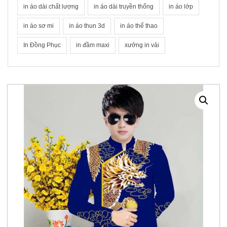
in áo dài chất lượng
in áo dài truyền thống
in áo lớp
in áo sơ mi
in áo thun 3d
in áo thể thao
In Đồng Phục
in đầm maxi
xưởng in vải