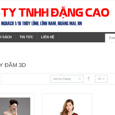
H SÁCH
TIN TỨC
LIÊN HỆ
ÁY ĐẦM 3D
Sort by Rating
16