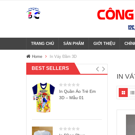
TRANG CHỦ
SẢN PHẨM
GIỚI THIỆU
CHÍN
Home
In Váy Đầm 3D
BEST SELLERS
IN V
In Quần Áo Trẻ Em
3D – Mẫu 01