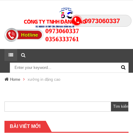
0973060337
Home
xưởng in đặng cao
Tìm
kiếm
cho:
BÀI VIẾT MỚI