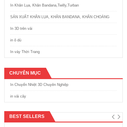
In Khăn Lụa, Khăn Bandana,Twilly,Turban
SẢN XUẤT KHĂN LỤA, KHĂN BANDANA, KHĂN CHOÀNG
In 3D trên vải
in ô dù
In váy Thời Trang
CHUYÊN MỤC
In Chuyển Nhiệt 3D Chuyên Nghiệp
in vải cây
BEST SELLERS