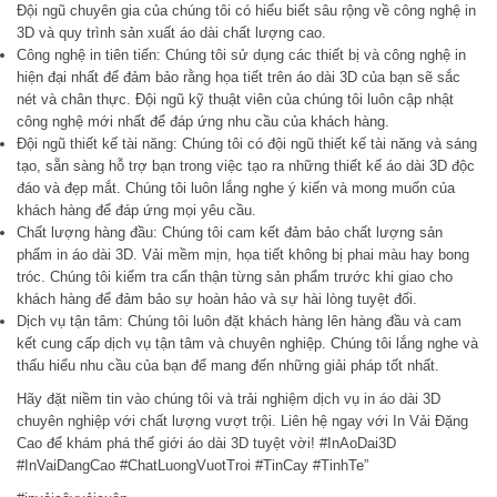
Đội ngũ chuyên gia của chúng tôi có hiểu biết sâu rộng về công nghệ in
3D và quy trình sản xuất áo dài chất lượng cao.
Công nghệ in tiên tiến: Chúng tôi sử dụng các thiết bị và công nghệ in
hiện đại nhất để đảm bảo rằng họa tiết trên áo dài 3D của bạn sẽ sắc
nét và chân thực. Đội ngũ kỹ thuật viên của chúng tôi luôn cập nhật
công nghệ mới nhất để đáp ứng nhu cầu của khách hàng.
Đội ngũ thiết kế tài năng: Chúng tôi có đội ngũ thiết kế tài năng và sáng
tạo, sẵn sàng hỗ trợ bạn trong việc tạo ra những thiết kế áo dài 3D độc
đáo và đẹp mắt. Chúng tôi luôn lắng nghe ý kiến và mong muốn của
khách hàng để đáp ứng mọi yêu cầu.
Chất lượng hàng đầu: Chúng tôi cam kết đảm bảo chất lượng sản
phẩm in áo dài 3D. Vải mềm mịn, họa tiết không bị phai màu hay bong
tróc. Chúng tôi kiểm tra cẩn thận từng sản phẩm trước khi giao cho
khách hàng để đảm bảo sự hoàn hảo và sự hài lòng tuyệt đối.
Dịch vụ tận tâm: Chúng tôi luôn đặt khách hàng lên hàng đầu và cam
kết cung cấp dịch vụ tận tâm và chuyên nghiệp. Chúng tôi lắng nghe và
thấu hiểu nhu cầu của bạn để mang đến những giải pháp tốt nhất.
Hãy đặt niềm tin vào chúng tôi và trải nghiệm dịch vụ in áo dài 3D
chuyên nghiệp với chất lượng vượt trội. Liên hệ ngay với In Vải Đặng
Cao để khám phá thế giới áo dài 3D tuyệt vời! #InAoDai3D
#InVaiDangCao #ChatLuongVuotTroi #TinCay #TinhTe”