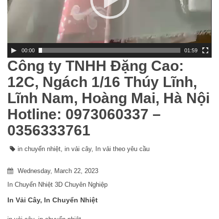
h
ơ
i
V
i
00:00
01:59
d
Công ty TNHH Đặng Cao:
e
o
12C, Ngách 1/16 Thúy Lĩnh,
Lĩnh Nam, Hoàng Mai, Hà Nội
Hotline: 0973060337 –
0356333761
in chuyển nhiệt
,
in vải cây
,
In vải theo yêu cầu
Wednesday, March 22, 2023
In Chuyển Nhiệt 3D Chuyên Nghiệp
In Vải Cây, In Chuyển Nhiệt