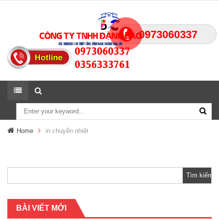
0973060337
Home
in chuyển nhiệt
Tìm
kiếm
cho:
BÀI VIẾT MỚI