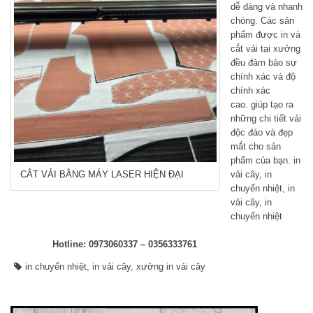
dễ dàng và nhanh
chóng. Các sản
phẩm được in và
cắt vải tại xưởng
đều đảm bảo sự
chính xác và độ
chính xác
cao. giúp tạo ra
những chi tiết vải
độc đáo và đẹp
mắt cho sản
phẩm của bạn. in
CẮT VẢI BẰNG MÁY LASER HIỆN ĐẠI
vải cây, in
chuyển nhiệt, in
vải cây, in
chuyển nhiệt
Hotline: 0973060337 – 0356333761
in chuyển nhiệt
,
in vải cây
,
xưởng in vải cây