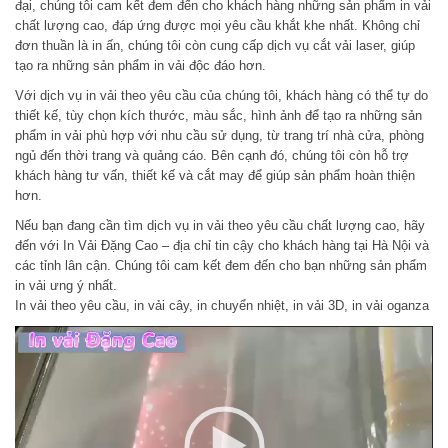
đại, chúng tôi cam kết đem đến cho khách hàng những sản phẩm in vải
chất lượng cao, đáp ứng được mọi yêu cầu khắt khe nhất. Không chỉ
đơn thuần là in ấn, chúng tôi còn cung cấp dịch vụ cắt vải laser, giúp
tạo ra những sản phẩm in vải độc đáo hơn.
Với dịch vụ in vải theo yêu cầu của chúng tôi, khách hàng có thể tự do
thiết kế, tùy chọn kích thước, màu sắc, hình ảnh để tạo ra những sản
phẩm in vải phù hợp với nhu cầu sử dụng, từ trang trí nhà cửa, phòng
ngủ đến thời trang và quảng cáo. Bên cạnh đó, chúng tôi còn hỗ trợ
khách hàng tư vấn, thiết kế và cắt may để giúp sản phẩm hoàn thiện
hơn.
Nếu bạn đang cần tìm dịch vụ in vải theo yêu cầu chất lượng cao, hãy
đến với In Vải Đặng Cao – địa chỉ tin cậy cho khách hàng tại Hà Nội và
các tỉnh lân cận. Chúng tôi cam kết đem đến cho bạn những sản phẩm
in vải ưng ý nhất.
In vải theo yêu cầu, in vải cây, in chuyển nhiệt, in vải 3D, in vải oganza
T
r
ì
n
h
c