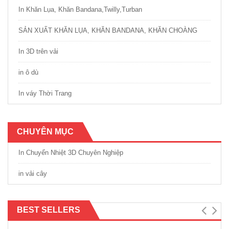
In Khăn Lụa, Khăn Bandana,Twilly,Turban
SẢN XUẤT KHĂN LỤA, KHĂN BANDANA, KHĂN CHOÀNG
In 3D trên vải
in ô dù
In váy Thời Trang
CHUYÊN MỤC
In Chuyển Nhiệt 3D Chuyên Nghiệp
in vải cây
BEST SELLERS