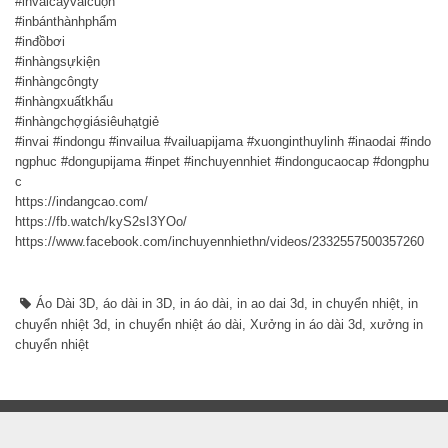
#invảicâyvảicuộn
#inbánthànhphẩm
#inđồbơi
#inhàngsựkiện
#inhàngcôngty
#inhàngxuấtkhẩu
#inhàngchợgiásiêuhạtgiẻ
#invai
#indongu
#invailua
#vailuapijama
#xuonginthuylinh
#inaodai
#indo
ngphuc
#dongupijama
#inpet
#inchuyennhiet
#indongucaocap
#dongphu
c
https://indangcao.com/
https://fb.watch/kyS2sI3YOo/
https://www.facebook.com/inchuyennhiethn/videos/2332557500357260
Áo Dài 3D
,
áo dài in 3D
,
in áo dài
,
in ao dai 3d
,
in chuyển nhiệt
,
in
chuyển nhiệt 3d
,
in chuyển nhiệt áo dài
,
Xưởng in áo dài 3d
,
xưởng in
chuyển nhiệt