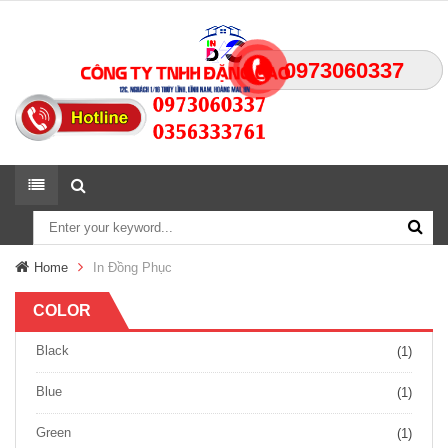
0973060337
0973060337
Home
In Đồng Phục
COLOR
Black
(1)
Blue
(1)
Green
(1)