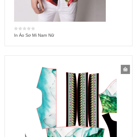
In Áo Sơ Mi Nam Nữ