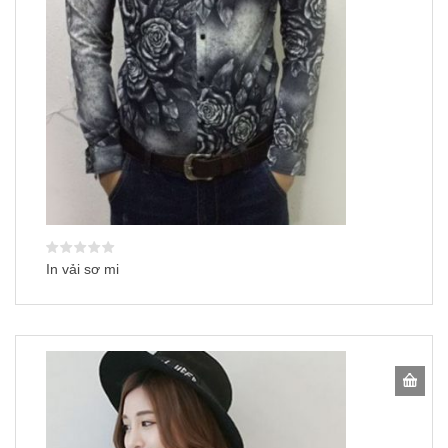
In vải sơ mi