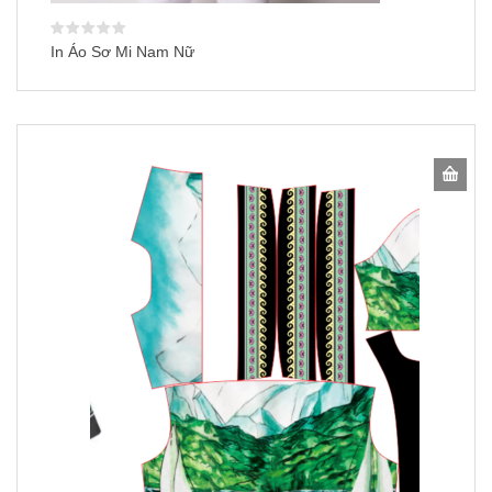
In Áo Sơ Mi Nam Nữ