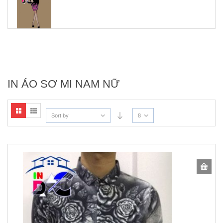
IN ÁO SƠ MI NAM NỮ
Sort by
8