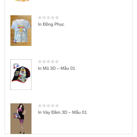
In Đồng Phục
In Mũ 3D – Mẫu 01
In Váy Đầm 3D – Mẫu 01