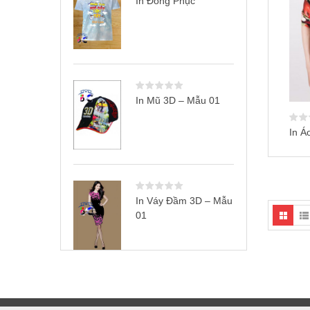
In Đồng Phục
In Mũ 3D – Mẫu 01
In Á
In Váy Đầm 3D – Mẫu
01