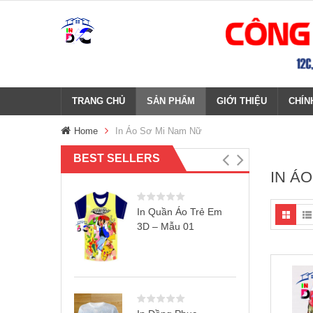
TRANG CHỦ
SẢN PHẨM
GIỚI THIỆU
CHÍN
Home
In Áo Sơ Mi Nam Nữ
BEST SELLERS
IN Á
In Quần Áo Trẻ Em
3D – Mẫu 01