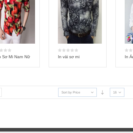
In Á
o Sơ Mi Nam Nữ
In vải sơ mi
Sort by Price
16