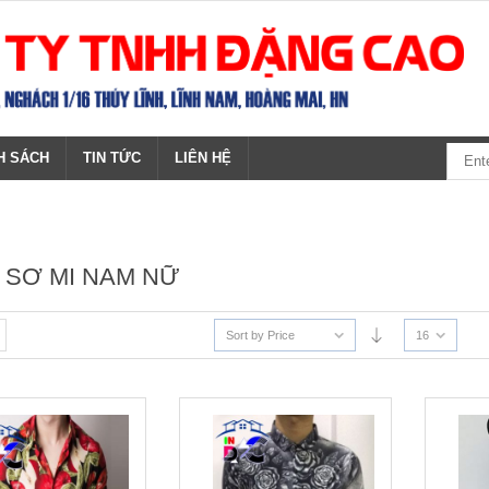
H SÁCH
TIN TỨC
LIÊN HỆ
O SƠ MI NAM NỮ
Sort by Price
16