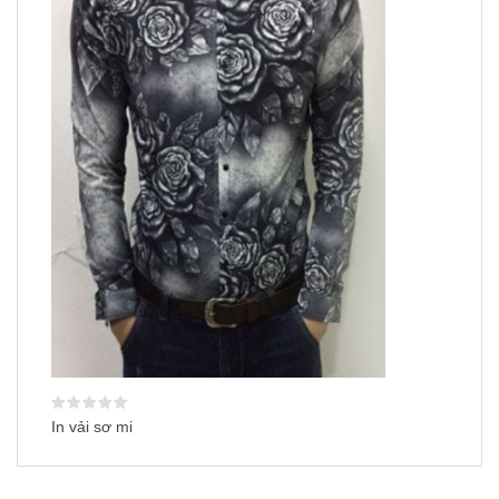
In vải sơ mi