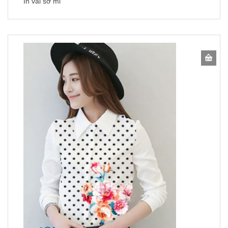
In vải sơ mi