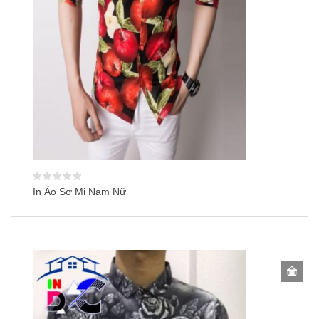
In Áo Sơ Mi Nam Nữ