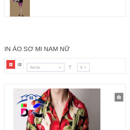
IN ÁO SƠ MI NAM NỮ
Sort by
8