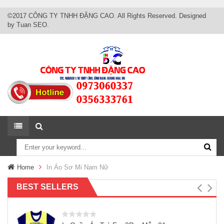
©2017 CÔNG TY TNHH ĐẶNG CAO. All Rights Reserved. Designed
by
Tuan SEO
.
Home
In Áo Sơ Mi Nam Nữ
BEST SELLERS