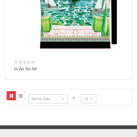
In Áo Sơ Mi
Sort by Date
32