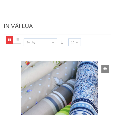
IN VẢI LỤA
Sort by
16