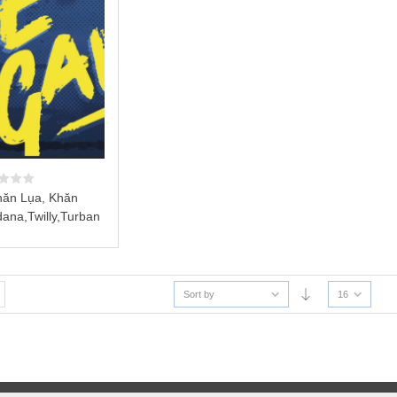
hăn Lụa, Khăn
ana,Twilly,Turban
Sort by
16