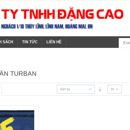
H SÁCH
TIN TỨC
LIÊN HỆ
HĂN TURBAN
Sort by
16