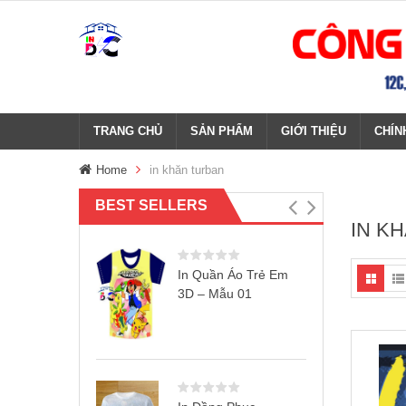
TRANG CHỦ
SẢN PHẨM
GIỚI THIỆU
CHÍN
Home
in khăn turban
BEST SELLERS
IN K
In Quần Áo Trẻ Em
3D – Mẫu 01