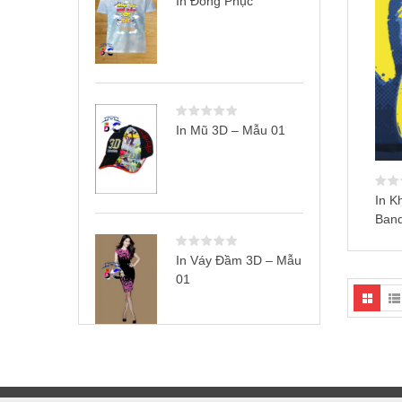
In Đồng Phục
In Mũ 3D – Mẫu 01
In K
Band
In Váy Đầm 3D – Mẫu
01